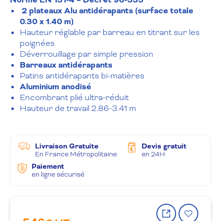
Norme EN 131-4 – Décret 96-333
2 plateaux Alu antidérapants (surface totale
0.30 x 1.40 m)
Hauteur réglable par barreau en titrant sur les
poignées
Déverrouillage par simple pression
Barreaux antidérapants
Patins antidérapants bi-matières
Aluminium anodisé
Encombrant plié ultra-réduit
Hauteur de travail 2.86-3.41 m
Livraison Gratuite
Devis gratuit
En France Métropolitaine
en 24H
Paiement
en ligne sécurisé
Partager
Ajout
le
à