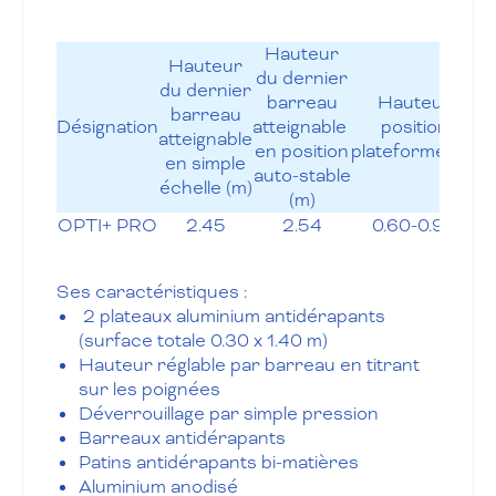
Hauteur
Hauteur
du dernier
du dernier
L
barreau
Hauteur
barreau
p
Désignation
atteignable
position
atteignable
en position
plateforme (m)
en simple
si
auto-stable
échelle (m)
(m)
OPTI+ PRO
2.45
2.54
0.60-0.90
2
Ses caractéristiques :
2 plateaux aluminium antidérapants
(surface totale 0.30 x 1.40 m)
Hauteur réglable par barreau en titrant
sur les poignées
Déverrouillage par simple pression
Barreaux antidérapants
Patins antidérapants bi-matières
Aluminium anodisé