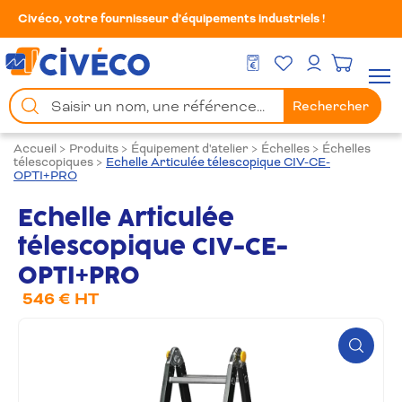
Civéco, votre fournisseur d’équipements industriels !
Mes Favoris
Men
DEVIS GRATUIT
Mon compte
Chercher
Rechercher
un
produit
Accueil
>
Produits
>
Équipement d'atelier
>
Échelles
>
Échelles
télescopiques
>
Echelle Articulée télescopique CIV-CE-
OPTI+PRO
Echelle Articulée
télescopique CIV-CE-
OPTI+PRO
546 € HT
Zoom