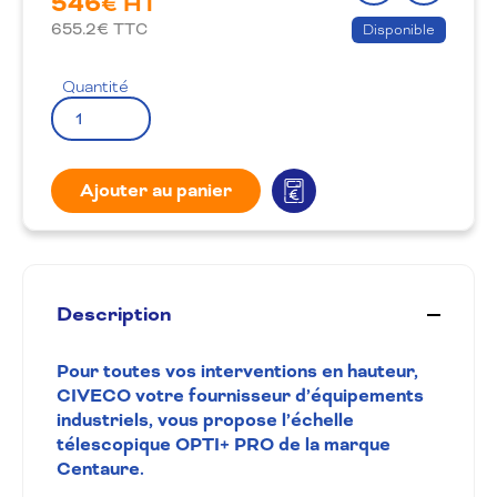
546
€ HT
produit
la
655.2
€ TTC
Disponible
wishlis
Quantité
Ajouter au panier
Description
Pour toutes vos interventions en hauteur,
CIVECO votre fournisseur d’équipements
industriels, vous propose l’échelle
télescopique
OPTI+ PRO de la marque
Centaure.