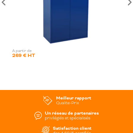
A partir de
269 € HT
Meilleur rapport
Qualite-Prix
Un réseau de partenaires
privilégiés et spécialisés
Satisfaction client