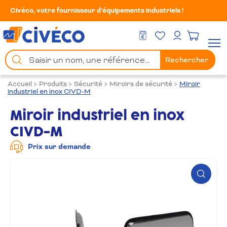
Civéco, votre fournisseur d’équipements industriels !
Mes Favoris
Men
DEVIS GRATUIT
Mon compte
Chercher
Rechercher
un
produit
Accueil
>
Produits
>
Sécurité
>
Miroirs de sécurité
>
Miroir
industriel en inox CIVD-M
Miroir industriel en inox
CIVD-M
Prix sur demande
Zoom