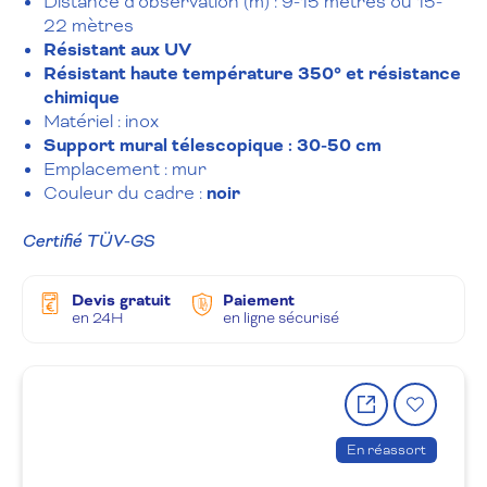
Distance d’observation (m) : 9-15 mètres ou 15-
22 mètres
Résistant aux UV
Résistant haute température 350° et résistance
chimique
Matériel : inox
Support mural télescopique : 30-50 cm
Emplacement : mur
Couleur du cadre :
noir
Certifié TÜV-GS
Devis gratuit
Paiement
en 24H
en ligne sécurisé
Partager
Ajout
le
à
produit
la
En réassort
wishlis