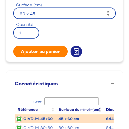
Surface (cm)
Quantité
Ajouter au panier
Caractéristiques
Filtrer :
Référence
Surface du miroir (cm)
Dim. (Lxpxh 
CIVD-M-45x60
45 x 60 cm
644 x 50 x 
CIVD-M-80x60
80 x 60 cm
844 x 60 x