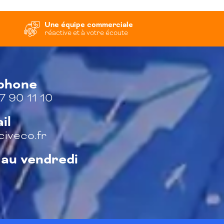
Une équipe commerciale
réactive et à votre écoute
éphone
7 90 11 10
il
iveco.fr
 au vendredi