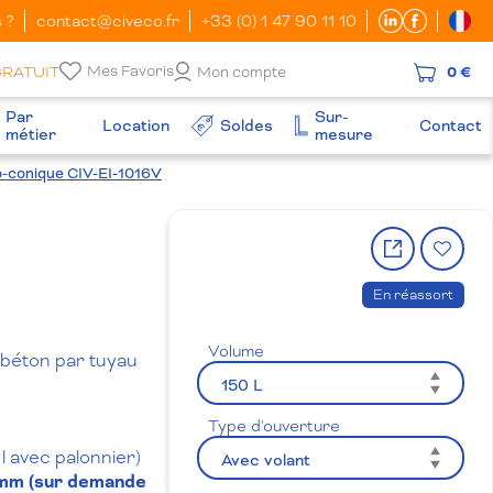
 ?
contact@civeco.fr
+33 (0) 1 47 90 11 10
Mes Favoris
GRATUIT
Mon compte
0 €
Par
Sur-
Location
Soldes
Contact
métier
mesure
o-conique CIV-EI-1016V
Partager
Ajo
le
à
produit
la
En réassort
wish
Volume
 béton par tuyau
Type d'ouverture
l avec palonnier)
 mm (sur demande