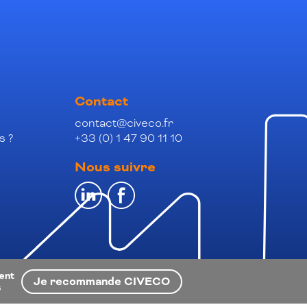
Contact
contact@civeco.fr
s ?
+33 (0) 1 47 90 11 10
Nous suivre
ient
Je recommande CIVECO
s