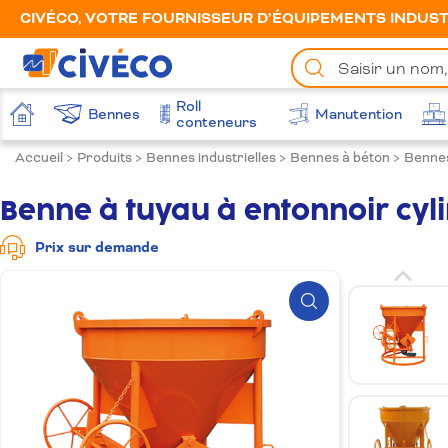
CIVÉCO, VOTRE FOURNISSEUR D’ÉQUIPEMENTS INDUSTR
Chercher
un
produit
Roll
Bennes
Manutention
Accueil
conteneurs
Accueil
>
Produits
>
Bennes industrielles
>
Bennes à béton
>
Bennes
Benne à tuyau à entonnoir cyl
Prix sur demande
Zoom