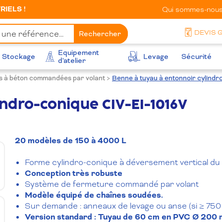
IELS !
Qui sommes-nous
DEVIS 
Rechercher
Equipement
Stockage
Levage
Sécurité
d'atelier
 à béton commandées par volant
>
Benne à tuyau à entonnoir cylindr
indro-conique CIV-EI-1016V
20 modèles de 150 à 4000 L
Forme cylindro-conique à déversement vertical du
Conception très robuste
Système de fermeture commandé par volant
Modèle équipé de chaînes soudées.
Sur demande : anneaux de levage ou anse (si ≥ 750 
Version standard : Tuyau de 60 cm en PVC Ø 200