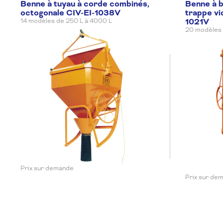
2500 L
Benne à tuyau à corde combinés,
Avec volant
1800 × 1800 × 2
Benne à b
octogonale CIV-EI-1038V
trappe vi
1021V
14 modèles de 250 L à 4000 L
20 modèles 
3000 L
Avec volant
2000 × 2000 × 
3500 L
Avec volant
2000 × 2000 × 
4000 L
Avec volant
2000 × 2000 × 
Prix sur demande
Prix sur de