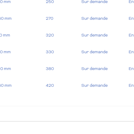
810 mm
250
Sur demande
En
660 mm
270
Sur demande
En
10 mm
320
Sur demande
En
810 mm
330
Sur demande
En
760 mm
380
Sur demande
En
860 mm
420
Sur demande
En
010 mm
460
Sur demande
En
060 mm
650
Sur demande
En