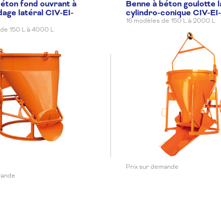
260 mm
éton fond ouvrant à
730
Benne à béton goulotte l
Sur demande
En
dage latéral CIV-EI-
cylindro-conique CIV-E
16 modèles de 150 L à 2000 L
de 150 L à 4000 L
2200 mm
850
Sur demande
En
2350 mm
950
Sur demande
En
2500 mm
1050
Sur demande
En
Prix sur demande
mande