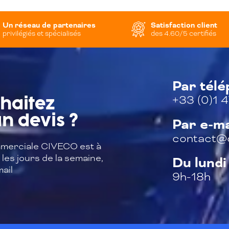
Un réseau de partenaires
Satisfaction client
privilégiés et spécialisés
des 4.60/5 certifiés
Par tél
+33 (0)1 4
haitez
n devis ?
Par e-ma
contact@c
merciale CIVECO est à
les jours de la semaine,
Du lundi
ail
9h-18h