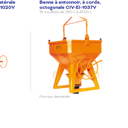
atérale
 réassort
Benne à entonnoir, à corde,
Ajouter
I-1020V
octogonale CIV-EI-1037V
15 modèles de 250 L à 4000 L
Quantité
Quantité
 réassort
Ajouter
Quantité
Quantité
 réassort
Ajouter
Quantité
Quantité
 réassort
Ajouter
Prix sur demande