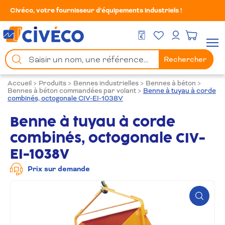
Civéco, votre fournisseur d’équipements industriels !
Mes Favoris
Men
DEVIS GRATUIT
Mon compte
Chercher
Rechercher
un
produit
Accueil
>
Produits
>
Bennes industrielles
>
Bennes à béton
>
Bennes à béton commandées par volant
>
Benne à tuyau à corde
combinés, octogonale CIV-EI-1038V
Benne à tuyau à corde
combinés, octogonale CIV-
EI-1038V
Prix sur demande
Zoom