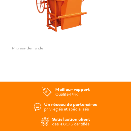
Prix sur demande
Meilleur rapport
Qualite-Prix
Un réseau de partenaires
privilégiés et spécialisés
Satisfaction client
des 4.60/5 certifiés