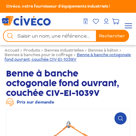
Civéco, votre fournisseur d’équipements industriels !
Mes Favoris
Men
DEVIS GRATUIT
Mon compte
Chercher
Rechercher
un
produit
Accueil
>
Produits
>
Bennes industrielles
>
Bennes à béton
>
Bennes à banches pour le coffrage
>
Benne à banche octogonale
fond ouvrant, couchée CIV-EI-1039V
Benne à banche
octogonale fond ouvrant,
couchée CIV-EI-1039V
Prix sur demande
Zoom