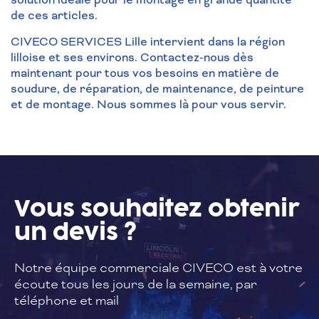
de ces articles.
CIVECO SERVICES Lille intervient dans la région
lilloise et ses environs. Contactez-nous dès
maintenant pour tous vos besoins en matière de
soudure, de réparation, de maintenance, de peinture
et de montage. Nous sommes là pour vous servir.
Vous souhaitez
obtenir
un devis ?
Notre équipe commerciale CIVECO est à
votre
écoute tous les jours de la semaine,
par
téléphone et mail