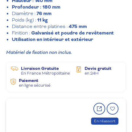
Hauteur : 140 mm
Profondeur : 180 mm
Diamètre :
76 mm
Poids (kg) :
11 kg
Distance entre platines :
475 mm
Finition :
Galvanisé et poudre de revêtement
Utilisation en intérieur et extérieur
Matériel de fixation non inclus.
Livraison Gratuite
Devis gratuit
En France Métropolitaine
en 24H
Paiement
en ligne sécurisé
Partager
Ajout
le
à
produit
la
En réassort
wishlis