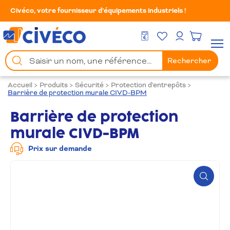
Civéco, votre fournisseur d’équipements industriels !
Mes Favoris
Men
DEVIS GRATUIT
Mon compte
Chercher
Rechercher
un
produit
Accueil
>
Produits
>
Sécurité
>
Protection d'entrepôts
>
Barrière de protection murale CIVD-BPM
Barrière de protection
murale CIVD-BPM
Prix sur demande
Zoom