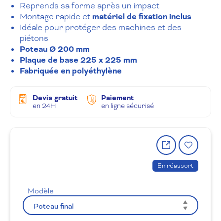
Reprends sa forme après un impact
Montage rapide et
matériel de fixation inclus
Idéale pour protéger des machines et des
piétons
Poteau Ø 200 mm
Plaque de base 225 x 225 mm
Fabriquée en polyéthylène
Devis gratuit
Paiement
en 24H
en ligne sécurisé
Partager
Ajout
le
à
produit
la
En réassort
wishlis
Modèle