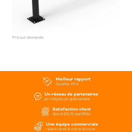
Prix sur demande
Meilleur rapport
Qualite-Prix
Un réseau de partenaires
privilégiés et spécialisés
Satisfaction client
des 4.60/5 certifiés
Une équipe commerciale
réactive et à votre écoute