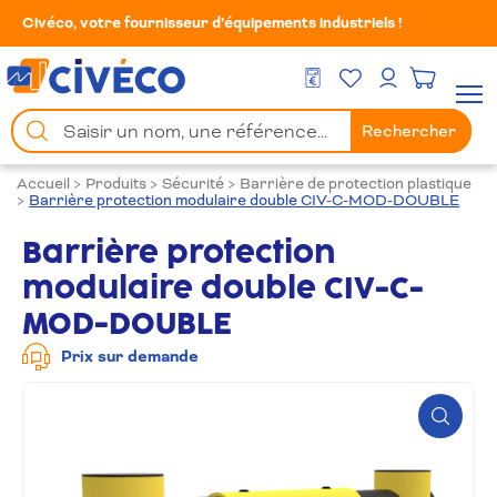
Civéco, votre fournisseur d’équipements industriels !
Mes Favoris
Men
DEVIS GRATUIT
Mon compte
Chercher
Rechercher
un
produit
Accueil
>
Produits
>
Sécurité
>
Barrière de protection plastique
>
Barrière protection modulaire double CIV-C-MOD-DOUBLE
Barrière protection
modulaire double CIV-C-
MOD-DOUBLE
Prix sur demande
Zoom