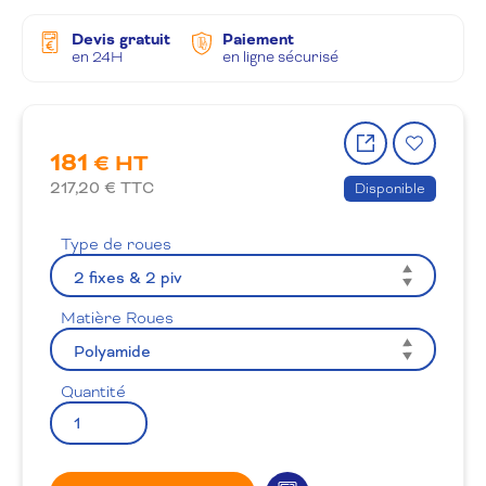
Devis gratuit
Paiement
en 24H
en ligne sécurisé
Partager
Ajout
181
le
à
€ HT
produit
la
217,20
€ TTC
Disponible
wishlis
Type de roues
Matière Roues
Quantité