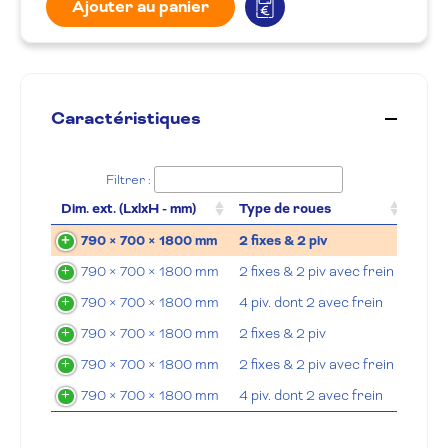
Ajouter au panier
Caractéristiques
Filtrer :
Dim. ext. (LxlxH - mm)
Type de roues
Mati
790 × 700 × 1800 mm
2 fixes & 2 piv
Poly
790 × 700 × 1800 mm
2 fixes & 2 piv avec frein
Poly
790 × 700 × 1800 mm
4 piv. dont 2 avec frein
Poly
790 × 700 × 1800 mm
2 fixes & 2 piv
Caou
790 × 700 × 1800 mm
2 fixes & 2 piv avec frein
Caou
790 × 700 × 1800 mm
4 piv. dont 2 avec frein
Caou