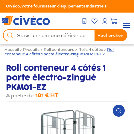
Civéco, votre fournisseur d’équipements industriels !
Mes Favoris
Men
DEVIS GRATUIT
Mon compte
Chercher
Rechercher
un
produit
Accueil
>
Produits
>
Roll conteneurs
>
Rolls 4 côtés
>
Roll
conteneur 4 côtés 1 porte électro-zingué PKM01-EZ
Roll conteneur 4 côtés 1
porte électro-zingué
PKM01-EZ
181 € HT
A partir de
Zoom