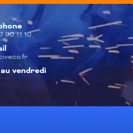
éphone
7 90 11 10
il
iveco.fr
 au vendredi