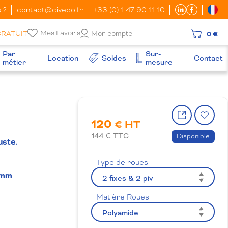
 ?
contact@civeco.fr
+33 (0) 1 47 90 11 10
Mes Favoris
GRATUIT
Mon compte
0 €
Par
Sur-
Location
Soldes
Contact
métier
mesure
Partager
Ajo
120
le
à
€ HT
produit
la
144
€ TTC
Disponible
uste.
wish
Type de roues
 mm
Matière Roues