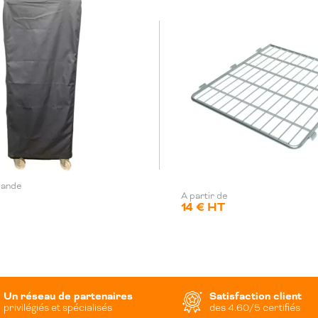
mande
A partir de
14 € HT
Un réseau de partenaires
Satisfaction client
privilégiés et spécialisés
des 4.60/5 certifiés