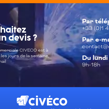
Par tél
+33 (0)1 4
haitez
n devis ?
Par e-ma
contact@c
merciale CIVECO est à
les jours de la semaine,
Du lundi
ail
9h-18h