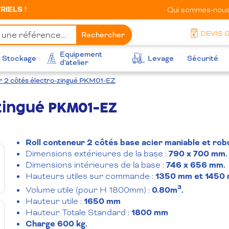
IELS !
Qui sommes-nous
DEVIS 
Rechercher
Equipement
Stockage
Levage
Sécurité
d'atelier
r 2 côtés électro-zingué PKM01-EZ
-zingué PKM01-EZ
Roll conteneur 2 côtés base acier maniable et rob
Dimensions extérieures de la base :
790 x 700 mm.
Dimensions intérieures de la base :
746 x 656 mm.
Hauteurs utiles sur commande :
1350 mm et 1450
3
Volume utile (pour H 1800mm) :
0.80m
.
Hauteur utile :
1650 mm
Hauteur Totale Standard :
1800 mm
Charge 600 kg.