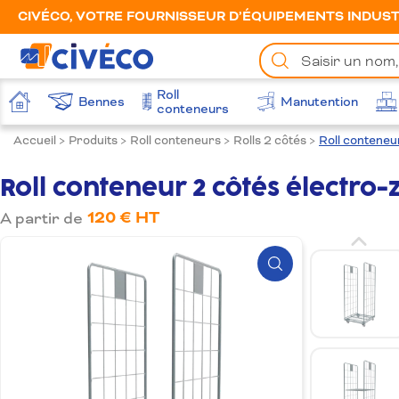
CIVÉCO, VOTRE FOURNISSEUR D’ÉQUIPEMENTS INDUSTR
Chercher
un
produit
Roll
Bennes
Manutention
Accueil
conteneurs
Accueil
>
Produits
>
Roll conteneurs
>
Rolls 2 côtés
>
Roll conteneu
Roll conteneur 2 côtés électro
120 € HT
A partir de
Zoom