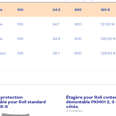
de
100
24.3
600
120 €
de
100
24.7
600
121,50 €
de
100
24.9
600
126,50 €
ouc
125
26.1
600
128,50 €
ouc
125
26.2
600
131,50 €
ouc
125
26.2
600
136,50 €
 protection
Étagère pour Roll conte
le pour Roll standard
démontable PKM01 2, 3 
R-S
côtés.
2 modèles