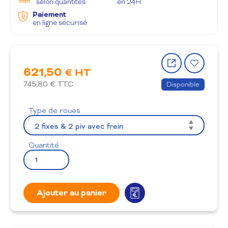
selon quantités
en 24H
Paiement
en ligne sécurisé
Partager
Ajout
621,50
le
à
€ HT
produit
la
745,80
€ TTC
Disponible
wishlis
Type de roues
Quantité
Ajouter au panier