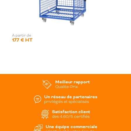
A partir de
177 € HT
Meilleur rapport
Qualite-Prix
Un réseau de partenaires
privilégiés et spécialisés
Satisfaction client
des 4.60/5 certifiés
Une équipe commerciale