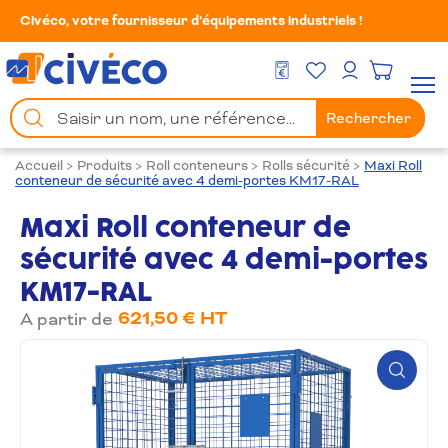
Civéco, votre fournisseur d’équipements industriels !
Mes Favoris
Men
DEVIS GRATUIT
Mon compte
Chercher
Rechercher
un
produit
Accueil
>
Produits
>
Roll conteneurs
>
Rolls sécurité
>
Maxi Roll
conteneur de sécurité avec 4 demi-portes KM17-RAL
Maxi Roll conteneur de
sécurité avec 4 demi-portes
KM17-RAL
621,50 € HT
A partir de
Zoom