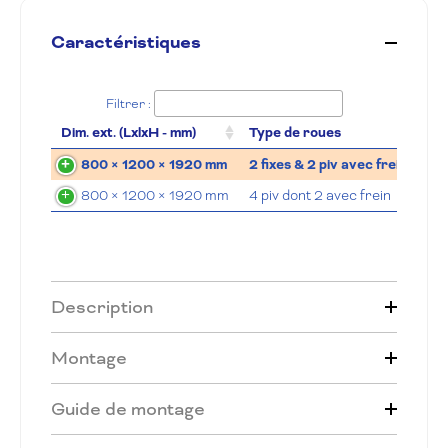
Caractéristiques
Filtrer :
Dim. ext. (LxlxH - mm)
Type de roues
Ma
800 × 1200 × 1920 mm
2 fixes & 2 piv avec frein
Ca
800 × 1200 × 1920 mm
4 piv dont 2 avec frein
Ca
Description
Montage
Guide de montage