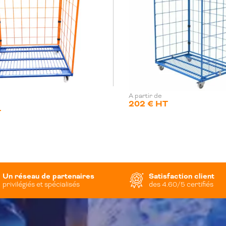
A partir de
202 € HT
T
Un réseau de partenaires
Satisfaction client
privilégiés et spécialisés
des 4.60/5 certifiés