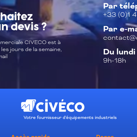
Par tél
+33 (0)1 4
haitez
n devis ?
Par e-ma
contact@c
merciale CIVECO est à
les jours de la semaine,
Du lundi
ail
9h-18h
Votre fournisseur d'équipements industriels