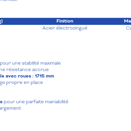
g)
Finition
Ma
Acier électrozingué
C
our une stabilité maximale
ne résistance accrue
le avec roues : 1715 mm
inge propre en place
es
pour une parfaite maniabilité
hargement