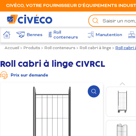
CIVÉCO, VOTRE FOURNISSEUR D’ÉQUIPEMENTS INDUSTR
Chercher
un
produit
Roll
Bennes
Manutention
Accueil
conteneurs
Accueil
>
Produits
>
Roll conteneurs
>
Roll cabri à linge
>
Roll cabri
Roll cabri à linge CIVRCL
Prix sur demande
Zoom