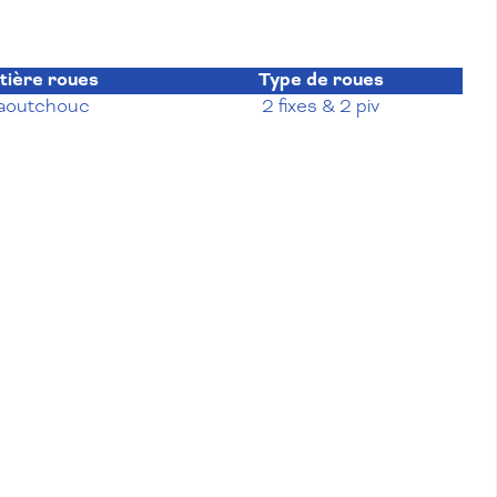
tière roues
Type de roues
aoutchouc
2 fixes & 2 piv