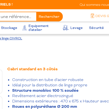
IELS !
Qui sommes-nous
DEVIS 
Rechercher
Equipement
Stockage
Levage
Sécurité
d'atelier
 à linge CIVRCL
Cabri standard en 3 côtés
Construction en tube d’acier robuste
Idéal pour la distribution de linge propre
Structure monobloc 100 % soudée
Revêtement acier électrozingué
Dimensions extérieures : 470 x 675 x Hauteur ave
Roues en polyuréthane Ø 200 mm