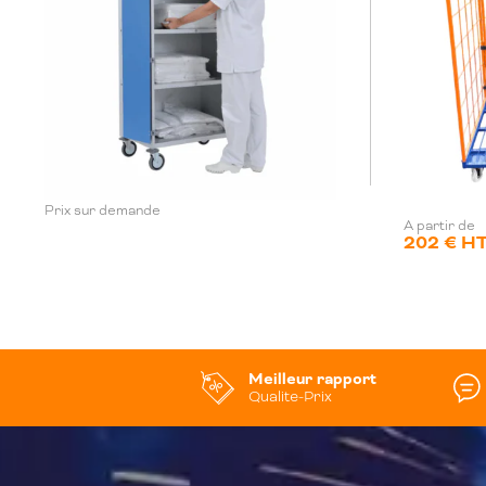
Prix sur demande
A partir de
202 € H
Meilleur rapport
Qualite-Prix