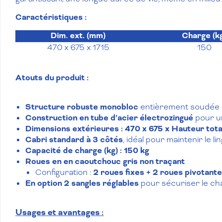
Caractéristiques :
Dim. ext. (mm)
Charge (k
470 x 675 x 1715
150
Atouts du produit :
Structure robuste monobloc
entièrement soudée p
Construction en tube d’acier électrozingué
pour u
Dimensions extérieures : 470 x 675 x Hauteur tota
Cabri standard à 3 côtés
, idéal pour maintenir le l
Capacité de charge (kg) : 150 kg
Roues en
en caoutchouc gris non traçant
Configuration :
2 roues fixes + 2 roues pivotant
En option
2 sangles réglables
pour sécuriser le c
Usages et avantages :