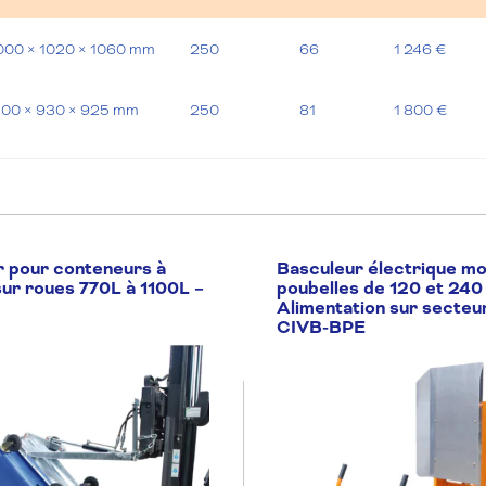
000 × 1020 × 1060 mm
250
66
1 246 €
100 × 930 × 925 mm
250
81
1 800 €
100 × 1020 × 1055 mm
250
89
1 839 €
r pour conteneurs à
Basculeur électrique mo
ur roues 770L à 1100L –
poubelles de 120 et 240 
Alimentation sur secte
CIVB-BPE