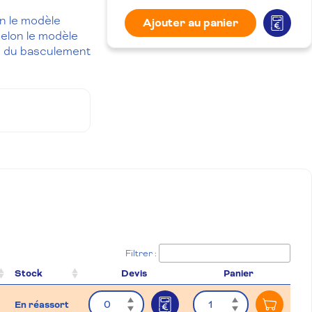
n le modèle
Ajouter au panier
elon le modèle
rs du basculement
Filtrer :
Stock
Devis
Panier
Quantité
Quantité
En réassort
Ajouter