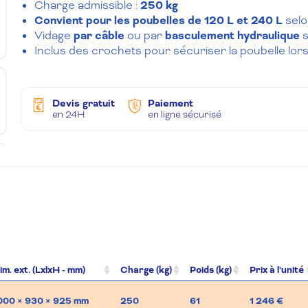
Charge admissible :
250 kg
Convient pour les poubelles de 120 L et 240 L
selo
Vidage
par câble
ou par
basculement hydraulique
s
Inclus des crochets pour sécuriser la poubelle lo
Devis gratuit
Paiement
en 24H
en ligne sécurisé
im. ext. (LxlxH - mm)
Charge (kg)
Poids (kg)
Prix à l'unité
000 × 930 × 925 mm
250
61
1 246 €