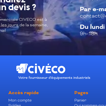
haitez
n devis ?
Par e-ma
contact@c
merciale CIVECO est à
les jours de la semaine,
Du lundi
ail
9h-18h
Votre fournisseur d'équipements industriels
Accès rapide
Pages
Mon compte
Panier
Soldes
Qui sommes-nou