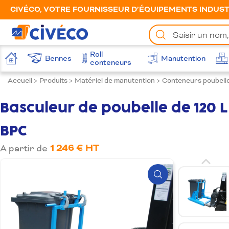
CIVÉCO, VOTRE FOURNISSEUR D’ÉQUIPEMENTS INDUSTR
Chercher
un
produit
Roll
Bennes
Manutention
Accueil
conteneurs
Accueil
>
Produits
>
Matériel de manutention
>
Conteneurs poubell
Basculeur de poubelle de 120 L 
BPC
1 246 € HT
A partir de
Zoom