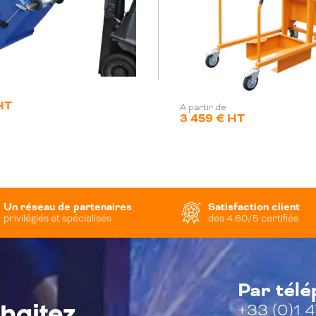
HT
A partir de
3 459 € HT
Un réseau de partenaires
Satisfaction client
privilégiés et spécialisés
des 4.60/5 certifiés
Par tél
+33 (0)1 4