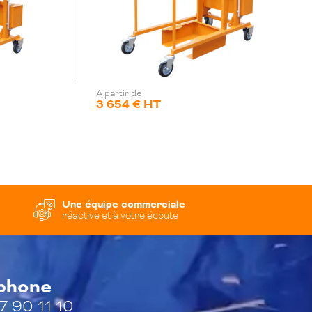
A partir de
3 654 € HT
Une équipe commerciale
réactive et à votre écoute
éphone
7 90 11 10