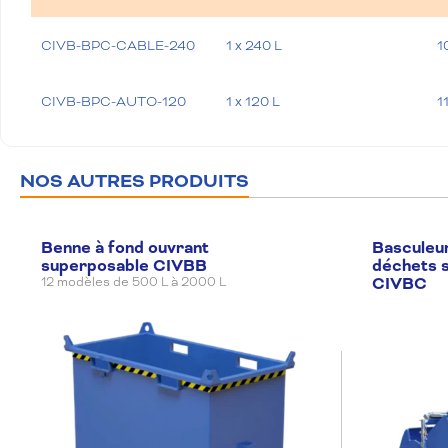
CIVB-BPC-CABLE-240
1 x 240 L
1
CIVB-BPC-AUTO-120
1 x 120 L
1
CIVB-BPC-AUTO-240
1 x 240 L
1
NOS AUTRES PRODUITS
Benne à fond ouvrant
Basculeu
superposable CIVBB
déchets s
CIVBC
12 modèles de 500 L à 2000 L