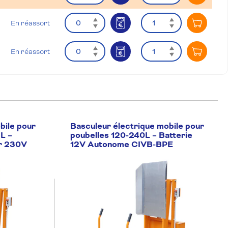
Quantité
Quantité
En réassort
Ajouter
Quantité
Quantité
En réassort
Ajouter
Quantité
Quantité
En réassort
Ajouter
bile pour
Basculeur électrique mobile pour
L –
poubelles 120-240L – Batterie
ur 230V
12V Autonome CIVB-BPE