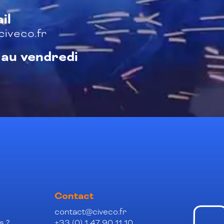
il
iveco.fr
 au vendredi
Contact
contact@civeco.fr
s ?
+33 (0) 1 47 90 11 10