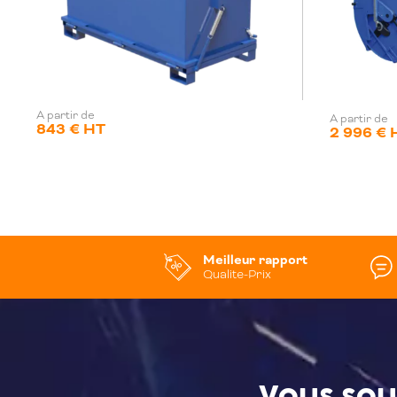
A partir de
A partir de
843 € HT
2 996 € 
Meilleur rapport
Qualite-Prix