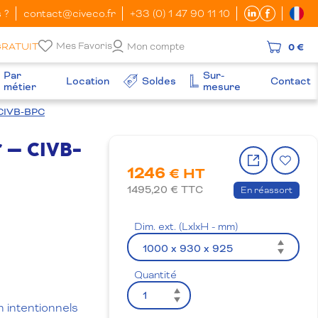
 ?
contact@civeco.fr
+33 (0) 1 47 90 11 10
Mes Favoris
GRATUIT
Mon compte
0 €
Par
Sur-
Location
Soldes
Contact
métier
mesure
– CIVB-BPC
 – CIVB-
Partager
Ajo
1246
le
à
€ HT
produit
la
1495,20
€ TTC
En réassort
wish
Dim. ext. (LxlxH - mm)
Quantité
 intentionnels