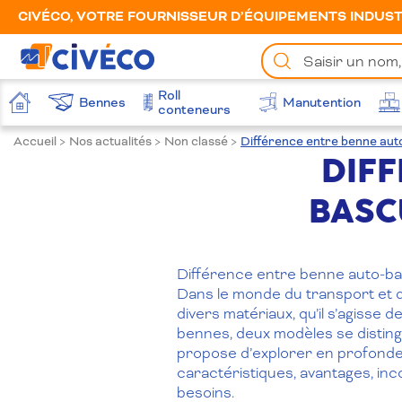
CIVÉCO, VOTRE FOURNISSEUR D’ÉQUIPEMENTS INDUSTR
Chercher
un
produit
Roll
Bennes
Manutention
Accueil
conteneurs
Accueil
>
Nos actualités
>
Non classé
>
Différence entre benne aut
DIFF
BASC
Différence entre benne auto-ba
Dans le monde du transport et de
divers matériaux, qu’il s’agisse
bennes, deux modèles se distingu
propose d’explorer en profondeu
caractéristiques, avantages, inc
besoins.