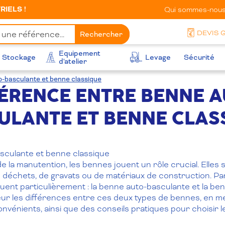
IELS !
Qui sommes-nous
DEVIS 
Rechercher
Equipement
Stockage
Levage
Sécurité
d'atelier
o-basculante et benne classique
ÉRENCE ENTRE BENNE 
ULANTE ET BENNE CLAS
sculante et benne classique
 la manutention, les bennes jouent un rôle crucial. Elles 
 de déchets, de gravats ou de matériaux de construction. Pa
ent particulièrement : la benne auto-basculante et la benn
r les différences entre ces deux types de bennes, en me
onvénients, ainsi que des conseils pratiques pour choisir l