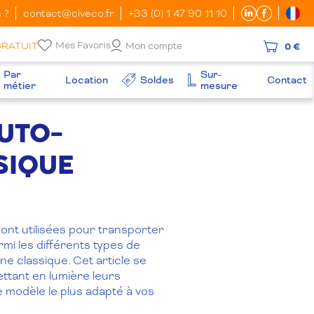
 ?
contact@civeco.fr
+33 (0) 1 47 90 11 10
Mes Favoris
GRATUIT
Mon compte
0 €
Par
Sur-
Location
Soldes
Contact
métier
mesure
AUTO-
SIQUE
sont utilisées pour transporter
rmi les différents types de
e classique. Cet article se
ttant en lumière leurs
e modèle le plus adapté à vos