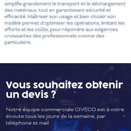
simplifie grandement le transport et le déchargement
des matériaux, tout en garantissant sécurité et
efficacité. Maîtriser son usage et bien choisir son
modèle permet d’optimiser les opérations, limitant les
efforts et les coûts, pour répondre aux exigences
croissantes des professionnels comme des
particuliers.
Vous souhaitez
obtenir
un devis ?
Notre équipe commerciale CIVECO est à
votre
écoute tous les jours de la semaine,
par
téléphone et mail