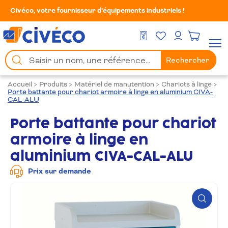
Civéco, votre fournisseur d’équipements industriels !
Mes Favoris
Men
DEVIS GRATUIT
Mon compte
Chercher
Rechercher
un
produit
Accueil
>
Produits
>
Matériel de manutention
>
Chariots à linge
>
Porte battante pour chariot armoire à linge en aluminium CIVA-
CAL-ALU
Porte battante pour chariot
armoire à linge en
aluminium CIVA-CAL-ALU
Prix sur demande
Zoom