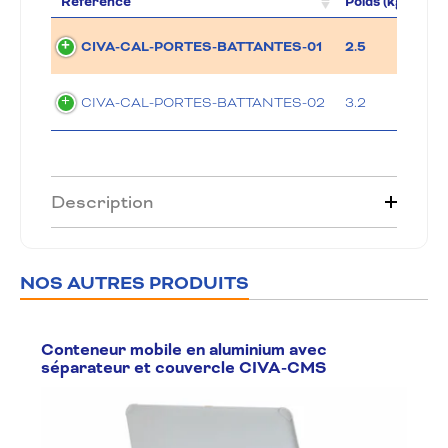
Référence
Poids (kg)
Pri
CIVA-CAL-PORTES-BATTANTES-01
2.5
Su
CIVA-CAL-PORTES-BATTANTES-02
3.2
Su
Description
NOS AUTRES PRODUITS
Conteneur mobile en aluminium avec
séparateur et couvercle CIVA-CMS