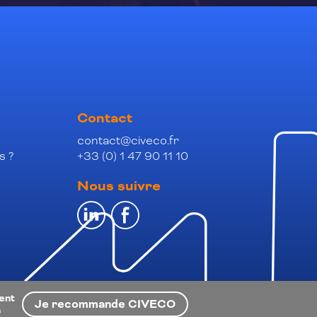
Contact
contact@civeco.fr
s ?
+33 (0) 1 47 90 11 10
Nous suivre
ient
Je recommande CIVECO
s