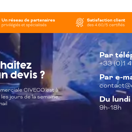
Un réseau de partenaires
Satisfaction client
privilégiés et spécialisés
des 4.60/5 certifiés
Par tél
+33 (0)1 4
haitez
n devis ?
Par e-ma
contact@c
merciale CIVECO est à
les jours de la semaine,
Du lundi
ail
9h-18h