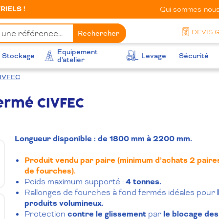
IELS !
Qui sommes-nous
DEVIS 
Rechercher
Equipement
Stockage
Levage
Sécurité
d'atelier
CIVFEC
fermé CIVFEC
Longueur disponible : de 1800 mm à 2200 mm.
Produit vendu par paire
(minimum d’achats 2 paires
de fourches).
Poids maximum supporté :
4 tonnes.
Rallonges de fourches à fond fermés idéales pour
produits volumineux.
Protection
contre le glissement
par
le blocage des 