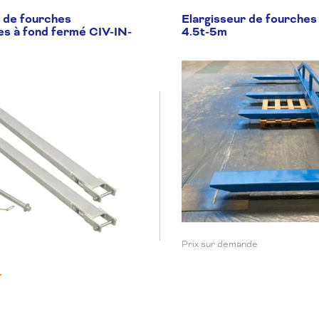
 de fourches
Elargisseur de fourches
es à fond fermé CIV-IN-
4.5t-5m
Prix sur demande
T