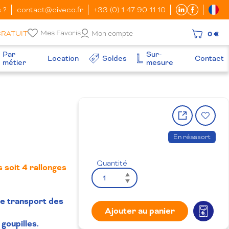
 ?
contact@civeco.fr
+33 (0) 1 47 90 11 10
Mes Favoris
GRATUIT
Mon compte
0 €
Par
Sur-
Location
Soldes
Contact
métier
mesure
Partager
Ajo
le
à
produit
la
En réassort
wish
Quantité
 soit 4 rallonges
le transport des
Ajouter au panier
goupilles.