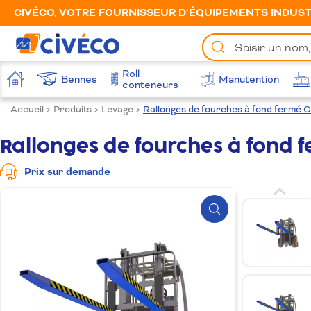
CIVÉCO, VOTRE FOURNISSEUR D’ÉQUIPEMENTS INDUSTR
Chercher
un
produit
Roll
Bennes
Manutention
Accueil
conteneurs
Accueil
>
Produits
>
Levage
>
Rallonges de fourches à fond fermé 
Rallonges de fourches à fond 
Prix sur demande
Zoom