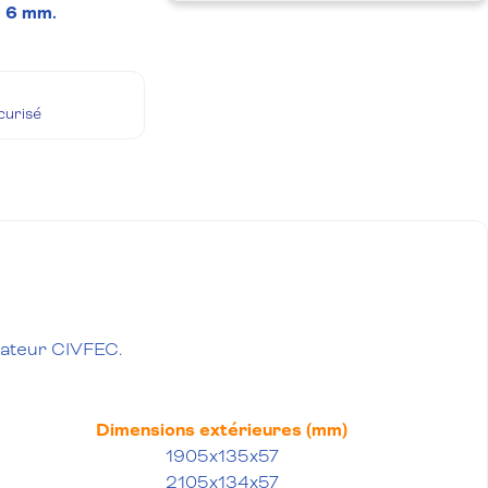
e
6 mm.
écurisé
vateur CIVFEC.
Dimensions extérieures (mm)
1905x135x57
2105x134x57