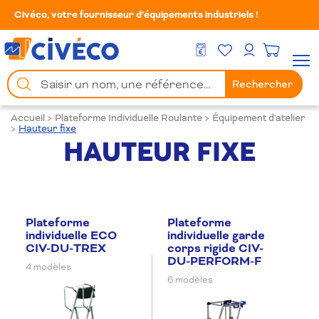
Civéco, votre fournisseur d’équipements industriels !
Mes Favoris
Men
DEVIS GRATUIT
Mon compte
Chercher
Rechercher
un
produit
Accueil
>
Plateforme Individuelle Roulante
>
Équipement d'atelier
>
Hauteur fixe
HAUTEUR FIXE
Plateforme
Plateforme
individuelle ECO
individuelle garde
CIV-DU-TREX
corps rigide CIV-
DU-PERFORM-F
4 modèles
6 modèles