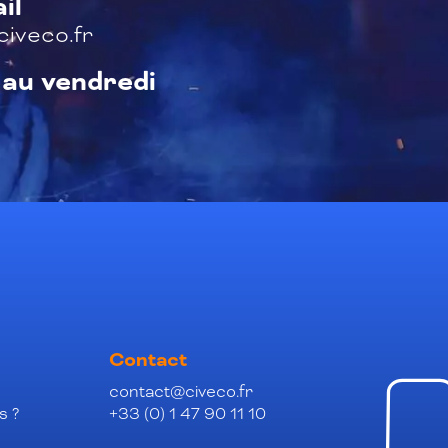
il
iveco.fr
 au vendredi
Contact
contact@civeco.fr
s ?
+33 (0) 1 47 90 11 10