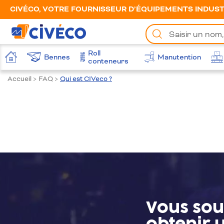
CIVÉCO, VOTRE FOURNISSEUR D’ÉQUIPEMENTS INDUSTR
Chercher
un
produit
Roll
Bennes
Manutention
Accueil
conteneurs
Accueil
>
FAQ
>
Qui est CIVeco ?
Vous sou