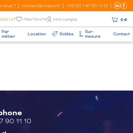
-nous ?
contact@civeco.fr
+33 (0) 1 47 90 11 10
Mes Favoris
GRATUIT
Mon compte
0 €
Par
Sur-
Location
Soldes
Contact
métier
mesure
éphone
7 90 11 10