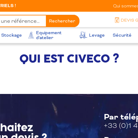
IELS !
Qui sommes
DEVIS 
Rechercher
Equipement
Stockage
Levage
Sécurité
d'atelier
QUI EST CIVECO ?
Par tél
+33 (0)1 4
haitez