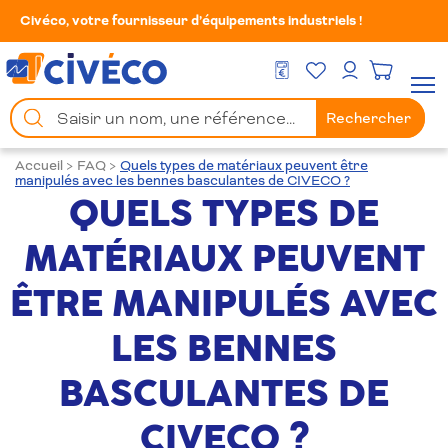
Civéco, votre fournisseur d’équipements industriels !
Mes Favoris
Men
DEVIS GRATUIT
Mon compte
Chercher
Rechercher
un
produit
Accueil
>
FAQ
>
Quels types de matériaux peuvent être
manipulés avec les bennes basculantes de CIVECO ?
QUELS TYPES DE
MATÉRIAUX PEUVENT
ÊTRE MANIPULÉS AVEC
LES BENNES
BASCULANTES DE
CIVECO ?