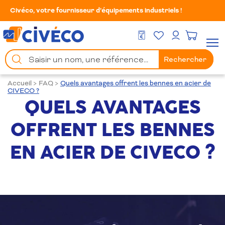
Civéco, votre fournisseur d’équipements industriels !
Mes Favoris
Men
DEVIS GRATUIT
Mon compte
Chercher
Rechercher
un
produit
Accueil
>
FAQ
>
Quels avantages offrent les bennes en acier de
CIVECO ?
QUELS AVANTAGES
OFFRENT LES BENNES
EN ACIER DE CIVECO ?