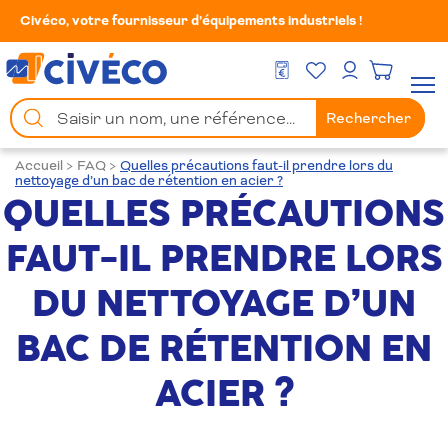
Civéco, votre fournisseur d’équipements industriels !
Mes Favoris
Men
DEVIS GRATUIT
Mon compte
Chercher
Rechercher
un
produit
Accueil
>
FAQ
>
Quelles précautions faut-il prendre lors du
nettoyage d’un bac de rétention en acier ?
QUELLES PRÉCAUTIONS
FAUT-IL PRENDRE LORS
DU NETTOYAGE D’UN
BAC DE RÉTENTION EN
ACIER ?