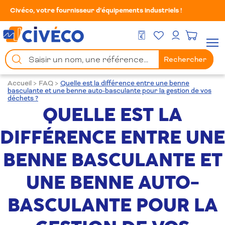
Civéco, votre fournisseur d’équipements industriels !
Mes Favoris
Men
DEVIS GRATUIT
Mon compte
Chercher
Rechercher
un
produit
Accueil
>
FAQ
>
Quelle est la différence entre une benne
basculante et une benne auto-basculante pour la gestion de vos
déchets ?
QUELLE EST LA
DIFFÉRENCE ENTRE UNE
BENNE BASCULANTE ET
UNE BENNE AUTO-
BASCULANTE POUR LA