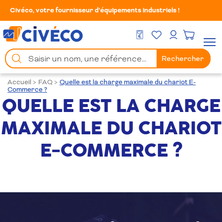
Civéco, votre fournisseur d’équipements industriels !
Mes Favoris
Men
DEVIS GRATUIT
Mon compte
Chercher
Rechercher
un
produit
Accueil
>
FAQ
>
Quelle est la charge maximale du chariot E-
Commerce ?
QUELLE EST LA CHARGE
MAXIMALE DU CHARIOT
E-COMMERCE ?