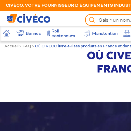
CIVÉCO, VOTRE FOURNISSEUR D’ÉQUIPEMENTS INDUSTR
Chercher
un
produit
Roll
Bennes
Manutention
Accueil
conteneurs
Accueil
>
FAQ
>
Où CIVECO livre-t-il ses produits en France et dans 
OÙ CIVE
FRANC