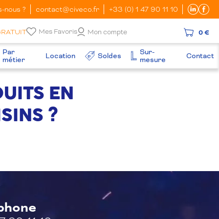
-nous ?
contact@civeco.fr
+33 (0) 1 47 90 11 10
Mes Favoris
GRATUIT
Mon compte
0 €
Par
Sur-
Location
Soldes
Contact
métier
mesure
DUITS EN
SINS ?
éphone