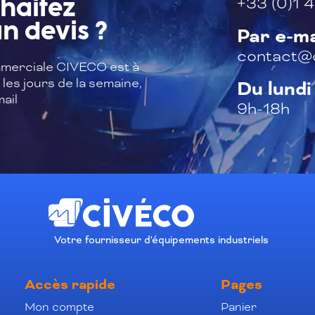
+33 (0)1 4
haitez
n devis ?
Par e-ma
contact@c
merciale CIVECO est à
les jours de la semaine,
Du lundi
ail
9h-18h
Votre fournisseur d'équipements industriels
Accès rapide
Pages
Mon compte
Panier