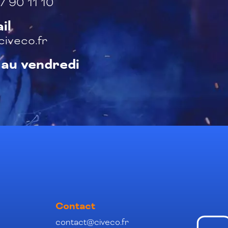
7 90 11 10
il
iveco.fr
 au vendredi
Contact
contact@civeco.fr