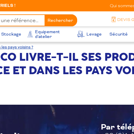
IELS !
Qui sommes
DEVIS 
Rechercher
Equipement
Stockage
Levage
Sécurité
d'atelier
les pays voisins ?
CO LIVRE-T-IL SES PRO
E ET DANS LES PAYS VOI
Par tél