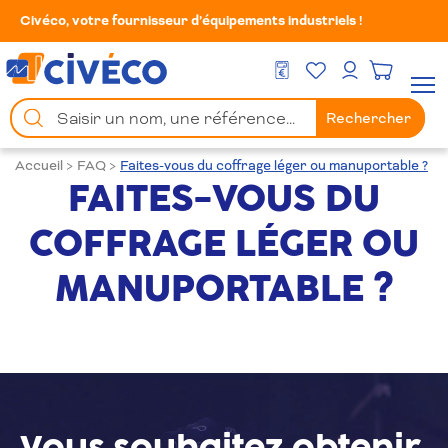
Civéco, votre fournisseur d’équipements industriels !
Mes Favoris
Men
DEVIS GRATUIT
Mon compte
Chercher
Rechercher
un
produit
Accueil
>
FAQ
>
Faites-vous du coffrage léger ou manuportable ?
FAITES-VOUS DU
COFFRAGE LÉGER OU
MANUPORTABLE ?