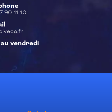
éphone
7 90 11 10
il
iveco.fr
 au vendredi