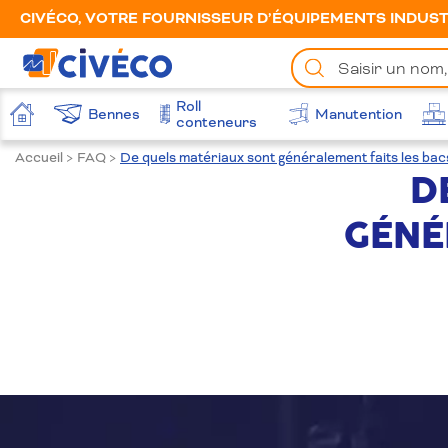
CIVÉCO, VOTRE FOURNISSEUR D’ÉQUIPEMENTS INDUSTR
Chercher
un
produit
Roll
Bennes
Manutention
Accueil
conteneurs
Accueil
>
FAQ
>
De quels matériaux sont généralement faits les bacs
D
GÉNÉ