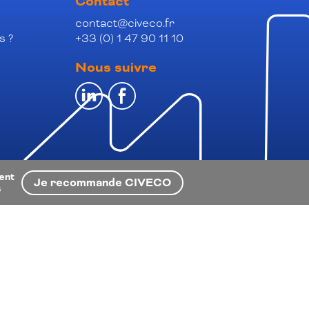
Contact
contact@civeco.fr
s ?
+33 (0) 1 47 90 11 10
Nous suivre
ient
Je recommande CIVECO
s