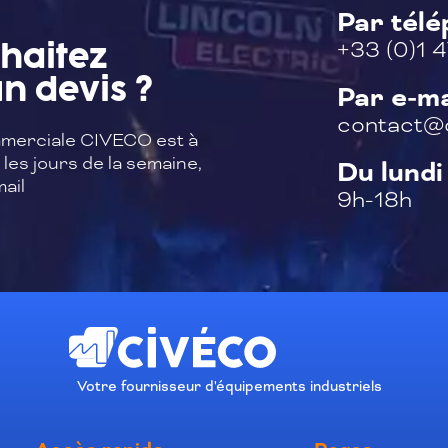
Par tél
+33 (0)1 4
haitez
n devis ?
Par e-ma
contact@c
merciale CIVECO est à
les jours de la semaine,
Du lundi
ail
9h-18h
Votre fournisseur d'équipements industriels