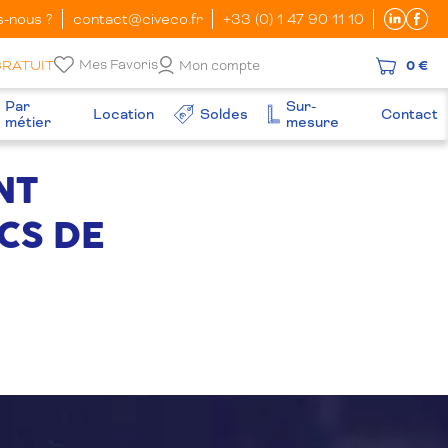
-nous ?
contact@civeco.fr
+33 (0) 1 47 90 11 10
Mes Favoris
GRATUIT
Mon compte
0 €
Par
Sur-
Location
Soldes
Contact
métier
mesure
NT
CS DE