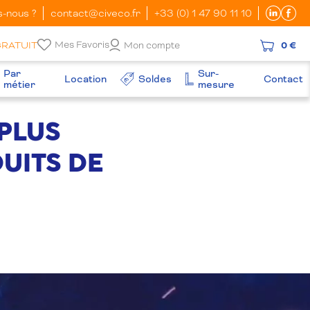
-nous ?
contact@civeco.fr
+33 (0) 1 47 90 11 10
Mes Favoris
GRATUIT
Mon compte
0 €
Par
Sur-
Location
Soldes
Contact
métier
mesure
PLUS
UITS DE