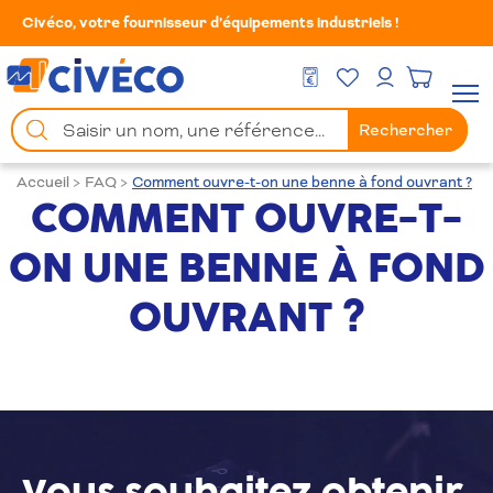
Civéco, votre fournisseur d’équipements industriels !
Mes Favoris
Men
DEVIS GRATUIT
Mon compte
Chercher
Rechercher
un
produit
Accueil
>
FAQ
>
Comment ouvre-t-on une benne à fond ouvrant ?
COMMENT OUVRE-T-
ON UNE BENNE À FOND
OUVRANT ?