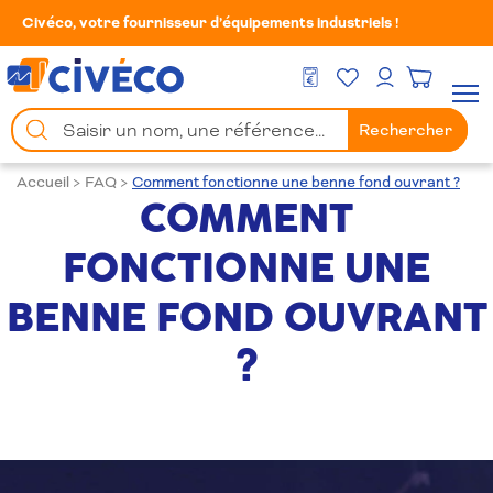
Civéco, votre fournisseur d’équipements industriels !
Mes Favoris
Men
DEVIS GRATUIT
Mon compte
Chercher
Rechercher
un
produit
Accueil
>
FAQ
>
Comment fonctionne une benne fond ouvrant ?
COMMENT
FONCTIONNE UNE
BENNE FOND OUVRANT
?