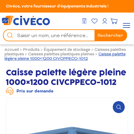
Civéco, votre fournisseur d’équipements industriels !
Mes Favoris
Men
DEVIS GRATUIT
Mon compte
Chercher
Rechercher
un
produit
Accueil
>
Produits
>
Équipement de stockage
>
Caisses palettes
plastiques
>
Caisses palettes plastiques pleines
>
Caisse palette
légère pleine 1000×1200 CIVCPPECO-1012
Caisse palette légère pleine
1000×1200 CIVCPPECO-1012
Prix sur demande
Zoom