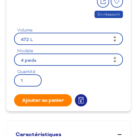
le
à
produit
la
En réassort
wishlis
Volume
Modèle
Quantité
Ajouter au panier
Caractéristiques