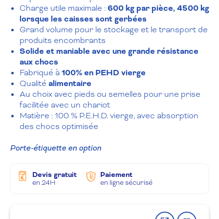
Charge utile maximale :
600
kg par pièce
, 4500 kg
lorsque les caisses sont gerbées
Grand volume pour le stockage et le transport de
produits encombrants
Solide et maniable avec une grande résistance
aux chocs
Fabriqué à
100% en PEHD vierge
Qualité
alimentaire
Au choix avec pieds ou semelles pour une prise
facilitée avec un chariot
Matière : 100 % P.E.H.D. vierge, avec absorption
des chocs optimisée
Porte-étiquette en option
Devis gratuit
Paiement
en 24H
en ligne sécurisé
Partager
Ajout