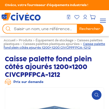
Civéco, votre fournisseur d’équipements industriels !
Mes Favoris
Men
DEVIS GRATUIT
Mon compte
Chercher
Rechercher
un
produit
Accueil
>
Produits
>
Équipement de stockage
>
Caisses palettes
plastiques
>
Caisses palettes plastiques ajourées
>
Caisse palette
fond plein côtés ajourés 1200×1200 CIVCPPFPCA-1212
Caisse palette fond plein
côtés ajourés 1200×1200
CIVCPPFPCA-1212
Prix sur demande
Zoom