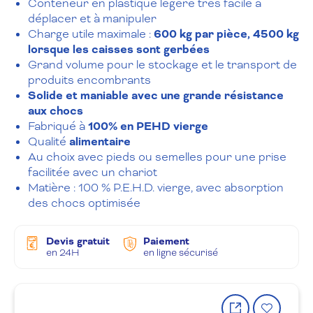
Conteneur en plastique légère très facile à
déplacer et à manipuler
Charge utile maximale :
600
kg par pièce
, 4500 kg
lorsque les caisses sont gerbées
Grand volume pour le stockage et le transport de
produits encombrants
Solide et maniable avec une grande résistance
aux chocs
Fabriqué à
100% en PEHD vierge
Qualité
alimentaire
Au choix avec pieds ou semelles pour une prise
facilitée avec un chariot
Matière : 100 % P.E.H.D. vierge, avec absorption
des chocs optimisée
Devis gratuit
Paiement
en 24H
en ligne sécurisé
Partager
Ajout