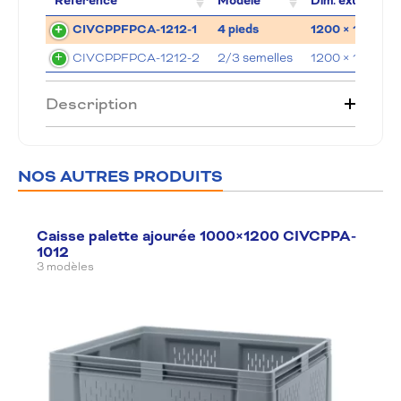
Référence
Modèle
Dim. ext. (LxlxH
CIVCPPFPCA-1212-1
4 pieds
1200 × 1200 × 
CIVCPPFPCA-1212-2
2/3 semelles
1200 × 1200 × 
Description
NOS AUTRES PRODUITS
Caisse palette ajourée 1000×1200 CIVCPPA-
1012
3 modèles