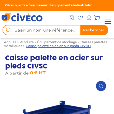
Civéco, votre fournisseur d’équipements industriels !
Mes Favoris
Men
DEVIS GRATUIT
Mon compte
Chercher
Rechercher
un
produit
Accueil
>
Produits
>
Équipement de stockage
>
Caisses palettes
métalliques
>
Caisse palette en acier sur pieds CIVSC
Caisse palette en acier sur
pieds CIVSC
0 € HT
A partir de
Zoom