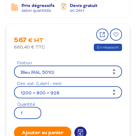
Prix dégressifs
Devis gratuit
selon quantités
en 24H
Partager
Ajout
567
le
à
€ HT
produit
la
680,40
€ TTC
En réassort
wishlis
Finition
Dim. ext. (LxlxH - mm)
Quantité
Ajouter au panier