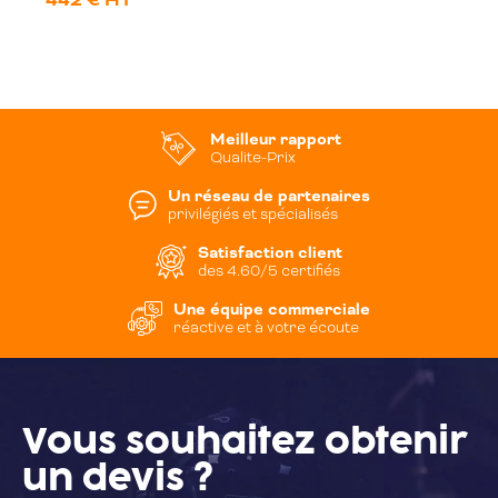
442 € HT
Meilleur rapport
Qualite-Prix
Un réseau de partenaires
privilégiés et spécialisés
Satisfaction client
des 4.60/5 certifiés
Une équipe commerciale
réactive et à votre écoute
Vous souhaitez
obtenir
un devis ?