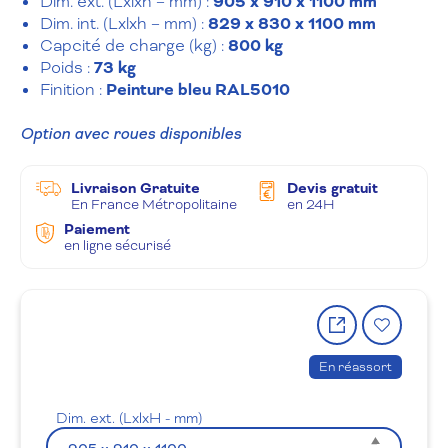
Dim. ext. (Lxlxh – mm) :
905 x 910 x 1100 mm
Dim. int. (Lxlxh – mm) :
829 x 830 x 1100 mm
Capcité de charge (kg) :
800 kg
Poids :
73 kg
Finition :
Peinture bleu RAL5010
Option avec roues disponibles
Livraison Gratuite
Devis gratuit
En France Métropolitaine
en 24H
Paiement
en ligne sécurisé
Partager
Ajout
le
à
produit
la
En réassort
wishlis
Dim. ext. (LxlxH - mm)