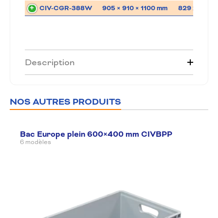
CIV-CGR-388W
905 × 910 × 1100 mm
829 x 830 x
Description
NOS AUTRES PRODUITS
Bac Europe plein 600×400 mm CIVBPP
6 modèles