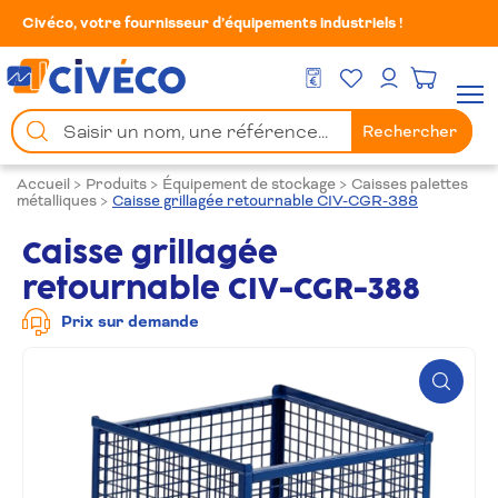
Civéco, votre fournisseur d’équipements industriels !
Mes Favoris
Men
DEVIS GRATUIT
Mon compte
Chercher
Rechercher
un
produit
Accueil
>
Produits
>
Équipement de stockage
>
Caisses palettes
métalliques
>
Caisse grillagée retournable CIV-CGR-388
Caisse grillagée
retournable CIV-CGR-388
Prix sur demande
Zoom