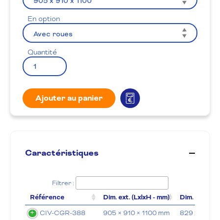
En option
Quantité
Ajouter au panier
Caractéristiques
Filtrer :
Référence
Dim. ext. (LxlxH - mm)
Dim. int. (Lx
CIV-CGR-388
905 × 910 × 1100 mm
829 x 830 x