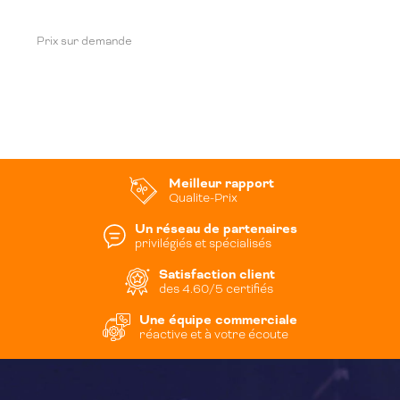
Prix sur demande
Meilleur rapport
Qualite-Prix
Un réseau de partenaires
privilégiés et spécialisés
Satisfaction client
des 4.60/5 certifiés
Une équipe commerciale
réactive et à votre écoute