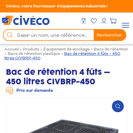
Civéco, votre fournisseur d’équipements industriels !
Mes Favoris
Men
DEVIS GRATUIT
Mon compte
Chercher
Rechercher
un
produit
Accueil
>
Produits
>
Équipement de stockage
>
Bacs de rétention
>
Bacs de rétention plastique
>
Bac de rétention 4 fûts – 450
litres CIVBRP-450
Bac de rétention 4 fûts –
450 litres CIVBRP-450
Prix sur demande
Zoom