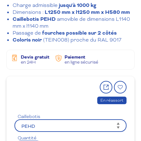
Charge admissible
jusqu’à 1000 kg
Dimensions :
L1250 mm x l1250 mm x H580 mm
Caillebotis PEHD
amovible de dimensions L1140
mm x l1140 mm
Passage de
fourches possible sur 2 côtés
Coloris noir
(TEIN008) proche du RAL 9017
Devis gratuit
Paiement
en 24H
en ligne sécurisé
Partager
Ajout
le
à
produit
la
En réassort
wishlis
Caillebotis
Quantité