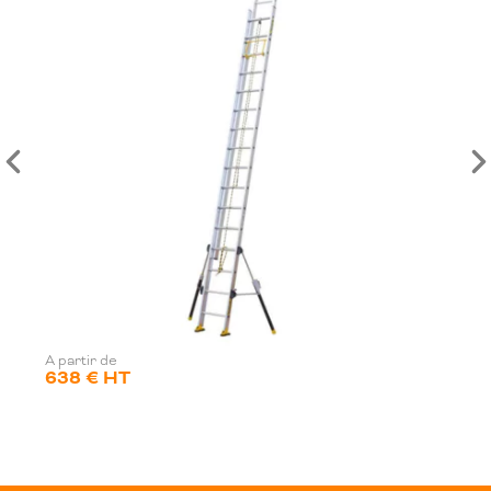
A partir de
638 € HT