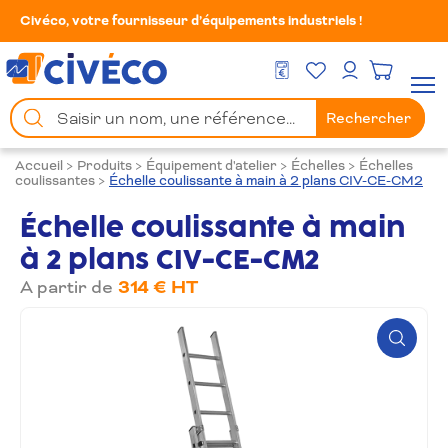
Civéco, votre fournisseur d’équipements industriels !
Mes Favoris
Men
DEVIS GRATUIT
Mon compte
Chercher
Rechercher
un
produit
Accueil
>
Produits
>
Équipement d'atelier
>
Échelles
>
Échelles
coulissantes
>
Échelle coulissante à main à 2 plans CIV-CE-CM2
Échelle coulissante à main
à 2 plans CIV-CE-CM2
A partir de
314 € HT
Zoom