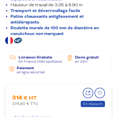
Hauteur de travail de 3.05 à 8.90 m
Transport et déverrouillage facile
Patins chaussants antiglissement et
antidérapants
Roulette murale de 100 mm de diamètre en
caoutchouc non marquant
Livraison Gratuite
Devis gratuit
En France Métropolitaine
en 24H
Paiement
en ligne sécurisé
Partager
Ajout
314
le
à
€ HT
produit
la
376,80
€ TTC
En réassort
wishlis