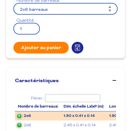
Nombre de barreaux
Quantité
Ajouter au panier
Caractéristiques
Filtrer :
Nombre de barreaux
Dim. échelle LxlxP (m)
Long. replié
2x6
1.90 x 0.41 x 0.14
1.90
2x8
2.45 x 0.41 x 0.14
2.45