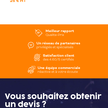
25 € HT
Meilleur rapport
Qualite-Prix
Un réseau de partenaires
privilégiés et spécialisés
Satisfaction client
des 4.60/5 certifiés
Une équipe commerciale
réactive et à votre écoute
Vous souhaitez
obtenir
un devis ?