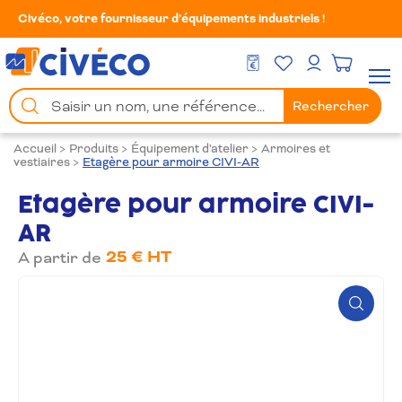
Civéco, votre fournisseur d’équipements industriels !
Mes Favoris
Men
DEVIS GRATUIT
Mon compte
Chercher
Rechercher
un
produit
Accueil
>
Produits
>
Équipement d'atelier
>
Armoires et
vestiaires
>
Etagère pour armoire CIVI-AR
Etagère pour armoire CIVI-
AR
25 € HT
A partir de
Zoom