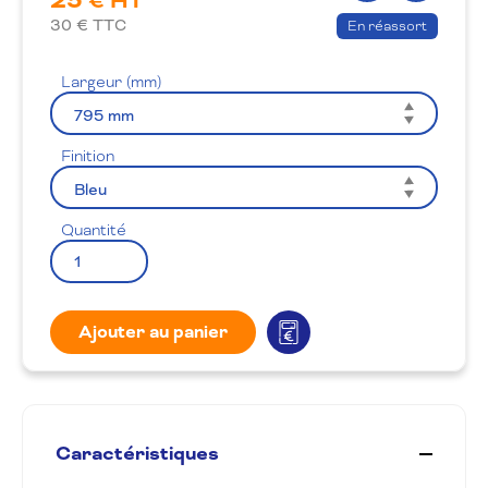
25
€ HT
produit
la
30
€ TTC
En réassort
wishlis
Largeur (mm)
Finition
Quantité
Ajouter au panier
Caractéristiques