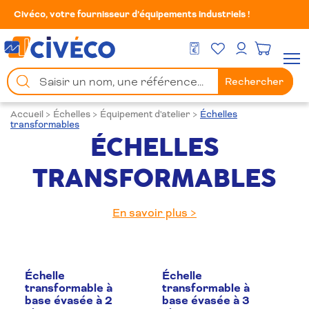
Civéco, votre fournisseur d’équipements industriels !
Mes Favoris
Men
DEVIS GRATUIT
Mon compte
Chercher
Rechercher
un
produit
Accueil
>
Échelles
>
Équipement d'atelier
>
Échelles
transformables
ÉCHELLES
TRANSFORMABLES
En savoir plus >
Échelle
Échelle
transformable à
transformable à
base évasée à 2
base évasée à 3