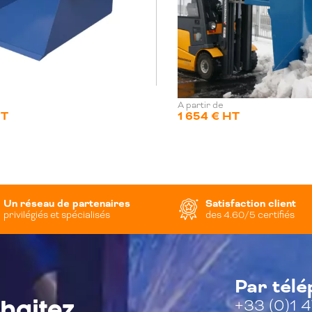
A partir de
HT
1 654 € HT
Un réseau de partenaires
Satisfaction client
privilégiés et spécialisés
des 4.60/5 certifiés
Par tél
+33 (0)1 4
haitez