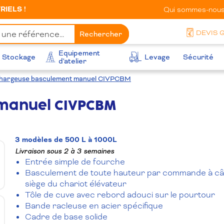
IELS !
Qui sommes-nous
DEVIS 
Rechercher
Equipement
Stockage
Levage
Sécurité
d'atelier
chargeuse basculement manuel CIVPCBM
 manuel CIVPCBM
3 modèles de 500 L à 1000L
Livraison sous 2 à 3 semaines
Entrée simple de fourche
Basculement de toute hauteur par commande à câb
siège du chariot élévateur
Tôle de cuve avec rebord adouci sur le pourtour
Bande racleuse en acier spécifique
Cadre de base solide