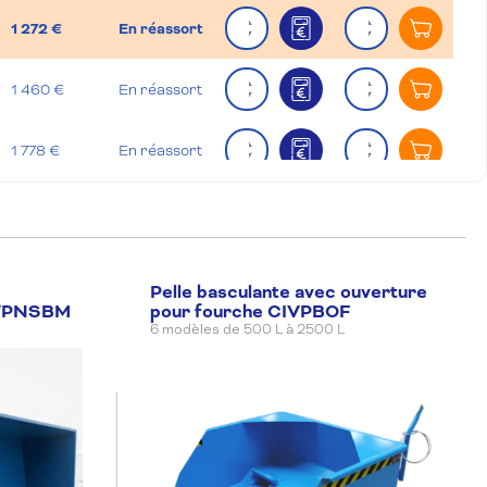
Quantité
Quantité
1 272 €
En réassort
Ajouter
Quantité
Quantité
1 460 €
En réassort
Ajouter
Quantité
Quantité
1 778 €
En réassort
Ajouter
Pelle basculante avec ouverture
IVPNSBM
pour fourche CIVPBOF
6 modèles de 500 L à 2500 L