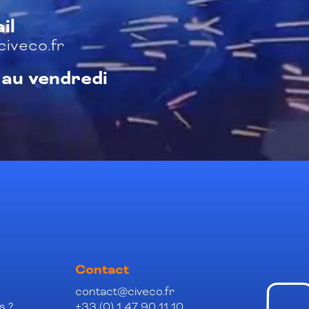
il
iveco.fr
 au vendredi
Contact
contact@civeco.fr
s ?
+33 (0) 1 47 90 11 10