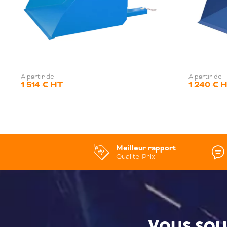
A partir de
A partir de
1 514 € HT
1 240 € 
Meilleur rapport
Qualite-Prix
Vous sou