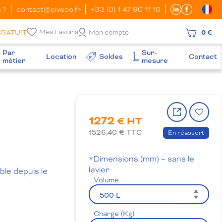
 ?
contact@civeco.fr
+33 (0) 1 47 90 11 10
Mes Favoris
GRATUIT
Mon compte
0 €
Par
Sur-
Location
Soldes
Contact
métier
mesure
Partager
Ajo
1272
le
à
€ HT
produit
la
1526,40
€ TTC
En réassort
wish
*Dimensions (mm) – sans le
levier
le depuis le
Volume
Charge (Kg)