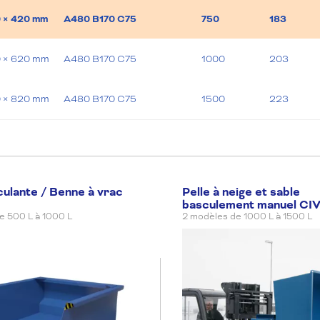
0 × 420 mm
A480 B170 C75
750
183
0 × 620 mm
A480 B170 C75
1000
203
0 × 820 mm
A480 B170 C75
1500
223
culante / Benne à vrac
Pelle à neige et sable
basculement manuel C
e 500 L à 1000 L
2 modèles de 1000 L à 1500 L