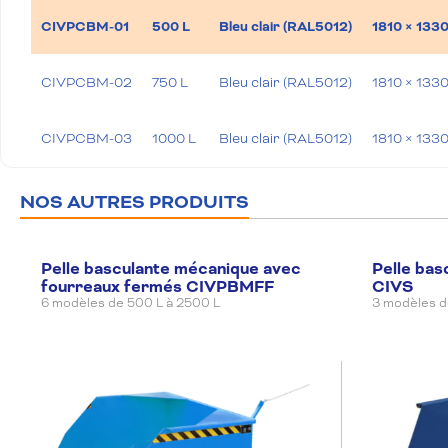
CIVPCBM-01
500 L
Bleu clair (RAL5012)
1810 × 133
CIVPCBM-02
750 L
Bleu clair (RAL5012)
1810 × 133
CIVPCBM-03
1000 L
Bleu clair (RAL5012)
1810 × 133
NOS AUTRES PRODUITS
Pelle basculante mécanique avec
Pelle bas
fourreaux fermés CIVPBMFF
CIVS
6 modèles de 500 L à 2500 L
3 modèles d