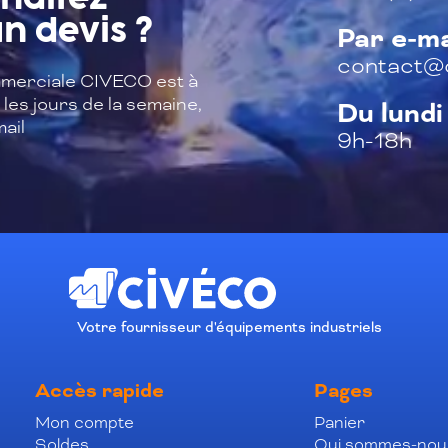
n devis ?
Par e-ma
contact@c
merciale CIVECO est à
les jours de la semaine,
Du lundi
ail
9h-18h
Votre fournisseur d'équipements industriels
Accès rapide
Pages
Mon compte
Panier
Soldes
Qui sommes-nou