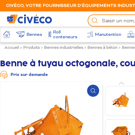
CIVÉCO, VOTRE FOURNISSEUR D’ÉQUIPEMENTS INDUSTR
Chercher
un
produit
Roll
Bennes
Manutention
Accueil
conteneurs
Accueil
>
Produits
>
Bennes industrielles
>
Bennes à béton
>
Bennes
Benne à tuyau octogonale, cou
Prix sur demande
Zoom