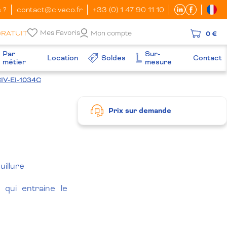
 ?
contact@civeco.fr
+33 (0) 1 47 90 11 10
Mes Favoris
GRATUIT
Mon compte
0 €
Par
Sur-
Location
Soldes
Contact
métier
mesure
CIV-EI-1034C
Prix sur demande
uillure
qui entraine le