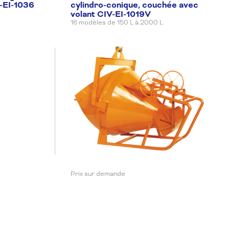
-EI-1036
cylindro-conique, couchée avec
Sur demande
En réassort
volant CIV-EI-1019V
Sur demande
16 modèles de 150 L à 2000 L
En réassort
Sur demande
En réassort
Sur demande
En réassort
Sur demande
En réassort
Prix sur demande