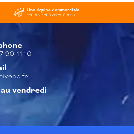
Une équipe commerciale
réactive et à votre écoute
éphone
7 90 11 10
il
iveco.fr
 au vendredi