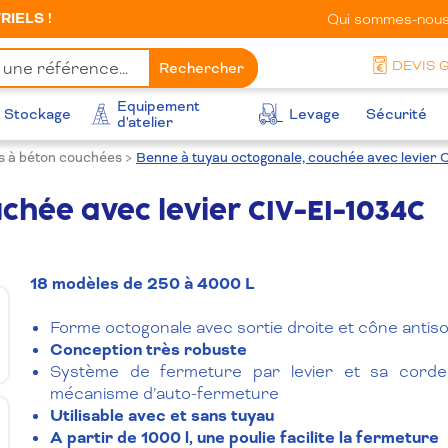
IELS !
Qui sommes-nous
DEVIS 
Rechercher
Equipement
Stockage
Levage
Sécurité
d'atelier
 à béton couchées
>
Benne à tuyau octogonale, couchée avec levier 
chée avec levier CIV-EI-1034C
18 modèles de 250 à 4000 L
Forme octogonale avec sortie droite et cône antiso
Conception très robuste
Système de fermeture par levier et sa corde 
mécanisme d’auto-fermeture
Utilisable avec et sans tuyau
A partir de 1000 l, une poulie facilite la fermeture