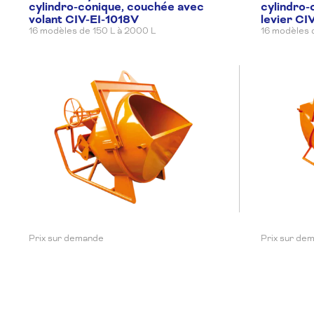
cylindro-conique, couchée avec
cylindro-
2000 L
Avec levier
volant CIV-EI-1018V
levier CI
2500 L
16 modèles de 150 L à 2000 L
Avec levier
16 modèles 
3000 L
Avec levier
3500 L
Avec levier
4000 L
Avec levier
Prix sur demande
Prix sur de