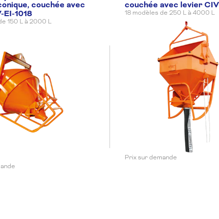
conique, couchée avec
couchée avec levier CIV
1500 × 1500 × 2650 mm
650
V-EI-1018
18 modèles de 250 L à 4000 L
de 150 L à 2000 L
1800 × 1800 × 1850 mm
920
1800 × 1800 × 2000 mm
1160
1800 × 1800 × 2150 mm
1280
1800 × 1800 × 2300 mm
1390
Prix sur demande
mande