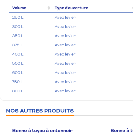
Volume
Type d'ouverture
250 L
Avec levier
300 L
Avec levier
350 L
Avec levier
375 L
Avec levier
400 L
Avec levier
500 L
Avec levier
600 L
Avec levier
750 L
Avec levier
800 L
Avec levier
1000 L
Avec levier
1250 L
Avec levier
NOS AUTRES PRODUITS
1500 L
Avec levier
1750 L
Avec levier
Benne à tuyau à entonnoir
Benne à t