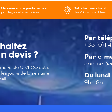
Un réseau de partenaires
Satisfaction client
privilégiés et spécialisés
des 4.60/5 certifiés
Par tél
+33 (0)1 4
haitez
n devis ?
Par e-ma
contact@c
merciale CIVECO est à
les jours de la semaine,
Du lundi
ail
9h-18h