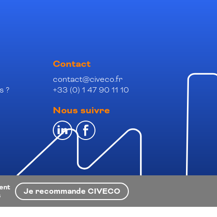
Contact
contact@civeco.fr
s ?
+33 (0) 1 47 90 11 10
Nous suivre
ient
Je recommande CIVECO
s