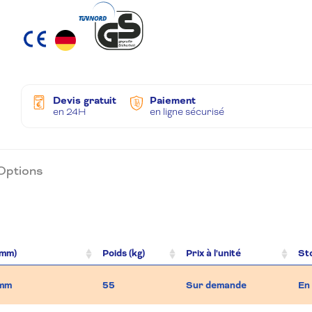
Devis gratuit
Paiement
en 24H
en ligne sécurisé
Options
 mm)
Poids (kg)
Prix à l'unité
St
 mm
55
Sur demande
En