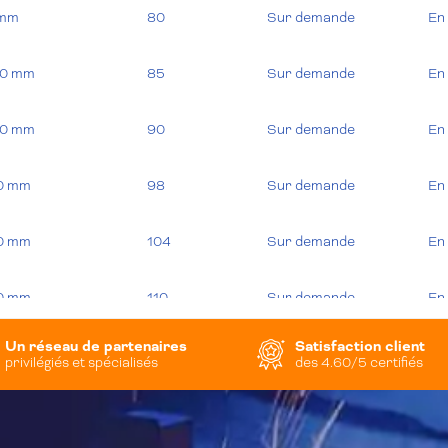
 mm
80
Sur demande
En
80 mm
85
Sur demande
En
90 mm
90
Sur demande
En
50 mm
98
Sur demande
En
40 mm
104
Sur demande
En
40 mm
110
Sur demande
En
Un réseau de partenaires
Satisfaction client
40 mm
130
Sur demande
En
privilégiés et spécialisés
des 4.60/5 certifiés
050 mm
140
Sur demande
En