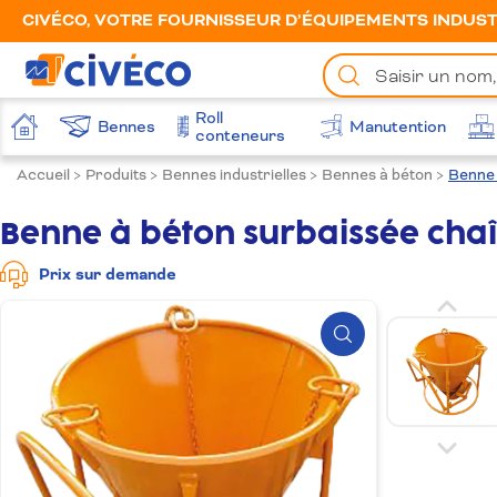
CIVÉCO, VOTRE FOURNISSEUR D’ÉQUIPEMENTS INDUSTR
Chercher
un
produit
Roll
Bennes
Manutention
Accueil
conteneurs
Accueil
>
Produits
>
Bennes industrielles
>
Bennes à béton
>
Benne 
Benne à béton surbaissée chaî
Prix sur demande
Zoom