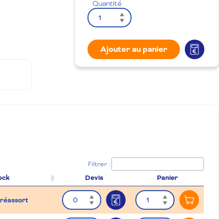
Quantité
Ajouter au panier
Filtrer :
ock
Devis
Panier
Quantité
Quantité
 réassort
Ajouter