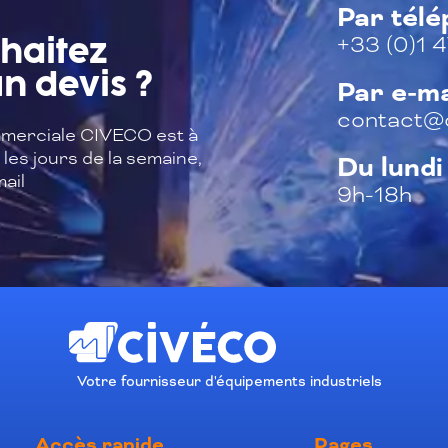
Par tél
+33 (0)1 4
haitez
n devis ?
Par e-ma
contact@c
merciale CIVECO est à
les jours de la semaine,
Du lundi
ail
9h-18h
Votre fournisseur d'équipements industriels
Accès rapide
Pages