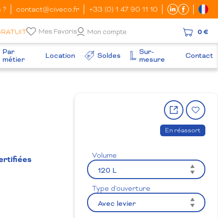
 ?
contact@civeco.fr
+33 (0) 1 47 90 11 10
Mes Favoris
GRATUIT
Mon compte
0 €
Par
Sur-
Location
Soldes
Contact
métier
mesure
Partager
Ajo
le
à
produit
la
En réassort
wish
Volume
rtifiées
Type d'ouverture