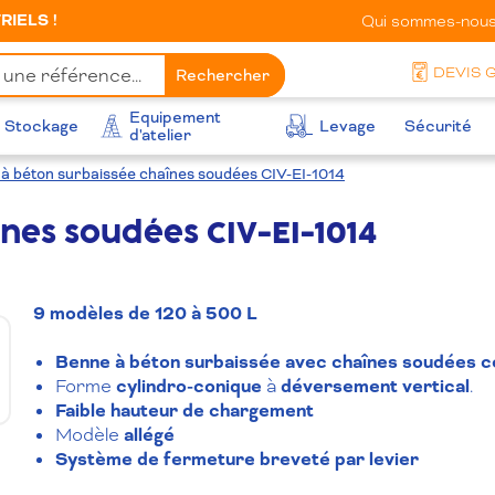
IELS !
Qui sommes-nous
DEVIS 
Rechercher
Equipement
Stockage
Levage
Sécurité
d'atelier
à béton surbaissée chaînes soudées CIV-EI-1014
nes soudées CIV-EI-1014
9 modèles de 120 à 500 L
Benne à béton
surbaissée avec chaînes soudées ce
Forme
cylindro-conique
à
déversement vertical
.
Faible hauteur de chargement
Modèle
allégé
Système de fermeture breveté par levier