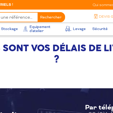
IELS !
Qui sommes
DEVIS 
Rechercher
Equipement
Stockage
Levage
Sécurité
d'atelier
 SONT VOS DÉLAIS DE L
?
Par tél