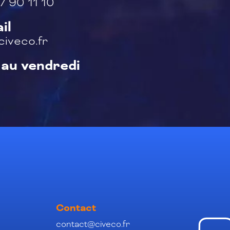
7 90 11 10
il
iveco.fr
 au vendredi
Contact
contact@civeco.fr