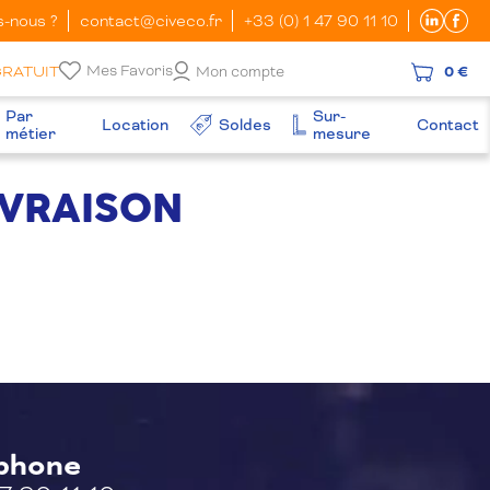
-nous ?
contact@civeco.fr
+33 (0) 1 47 90 11 10
Mes Favoris
GRATUIT
Mon compte
0 €
Par
Sur-
Location
Soldes
Contact
métier
mesure
IVRAISON
éphone