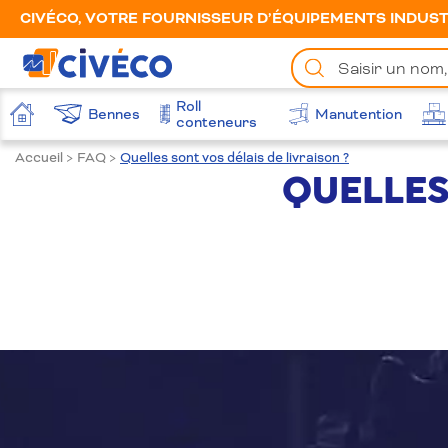
CIVÉCO, VOTRE FOURNISSEUR D’ÉQUIPEMENTS INDUSTR
Chercher
un
produit
Roll
Bennes
Manutention
Accueil
conteneurs
Accueil
>
FAQ
>
Quelles sont vos délais de livraison ?
QUELLES