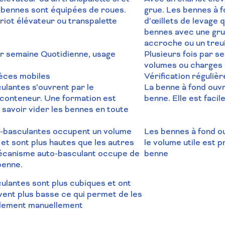
s bennes sont équipées de roues.
grue. Les bennes à 
iot élévateur ou transpalette
d’œillets
de levage q
bennes avec une gr
accroche ou un treui
ar semaine Quotidienne, usage
Plusieurs fois par s
volumes ou charges 
ièces mobiles
Vérification réguliè
ulantes s’ouvrent par le
La benne à fond ouvr
conteneur. Une formation est
benne. Elle est facile
savoir vider les bennes en toute
-basculantes occupent un volume
Les bennes à fond o
 et sont plus hautes que les autres
le volume utile est p
écanisme auto-basculant occupe de
benne
benne.
ulantes sont plus cubiques et ont
ent plus basse ce qui permet de les
cilement manuellement