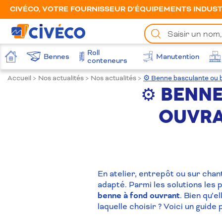
CIVÉCO, VOTRE FOURNISSEUR D’ÉQUIPEMENTS INDUSTR
Chercher
un
produit
Roll
Bennes
Manutention
Accueil
conteneurs
Accueil
>
Nos actualités
>
Nos actualités
>
⚙️ Benne basculante ou b
⚙️ BENN
OUVRA
En atelier, entrepôt ou sur chan
adapté. Parmi les solutions les 
benne à fond ouvrant
. Bien qu’e
laquelle choisir ? Voici un guide