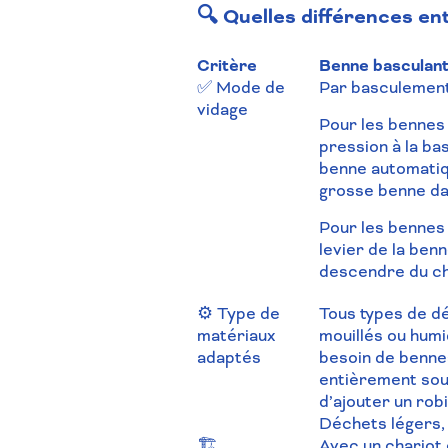
🔍 Quelles différences en
Critère
Benne basculan
✅ Mode de
Par basculement
vidage
Pour les bennes 
pression à la ba
benne automatiq
grosse benne dan
Pour les bennes 
levier de la ben
descendre du ch
⚙️ Type de
Tous types de 
matériaux
mouillés ou hum
adaptés
besoin de benne
entièrement so
d’ajouter un rob
Déchets légers,
🏗️
Avec un chariot 