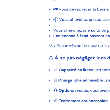
🚛 Vous devez vider la benne
📦 Vous cherchez une soluti
Vous cherchez une solution p
Les bennes à fond ouvrant so
💡
Elle est très utilisée dans le BT
⚠️ À ne pas négliger lors 
📐
Capacité en litres
: attent
⚖️
Charge utile admissible
: n
🧲
Options
: roues, couvercle
🌱
Traitement anticorrosion
: