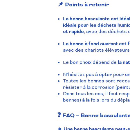
📌 Points à retenir
La benne basculante est idéal
idéale pour les
déchets
humid
et rapide
, avec des déchets 
La benne à fond ouvrant est 
avec des chariots élévateurs,
Le bon choix dépend de
la na
N’hésitez pas à opter pour u
Toutes les bennes sont recou
résister à la
corrosion
(peintu
Dans tous les cas, il faut res
bennes) à la fois lors du dépl
❓ FAQ – Benne basculante
🔹 Une benne basculante peut-el