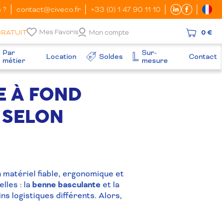
 ?
contact@civeco.fr
+33 (0) 1 47 90 11 10
Mes Favoris
GRATUIT
Mon compte
0 €
Par
Sur-
Location
Soldes
Contact
métier
mesure
E À FOND
 SELON
n matériel fiable, ergonomique et
lles : la
benne basculante
et la
ns logistiques différents. Alors,