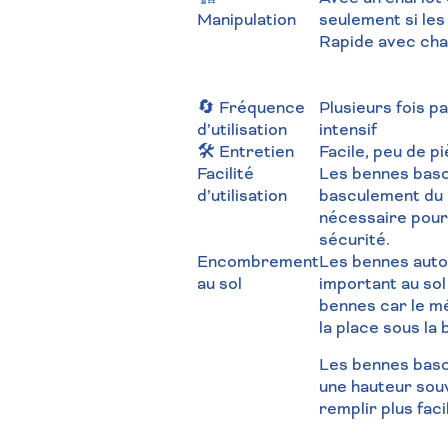
Manipulation
seulement si le
Rapide avec char
🔄 Fréquence
Plusieurs
fois p
d’utilisation
intensif
🛠️ Entretien
Facile, peu de p
Facilité
Les bennes basc
d’utilisation
basculement du
nécessaire pour 
sécurité.
Encombrement
Les bennes auto
au sol
important au sol
bennes car le m
la place sous la 
Les bennes basc
une
hauteur
souv
remplir plus fa