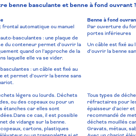
tre benne basculante et benne à fond ouvrant 
te
Benne à fond ouvran
 frontal automatique ou manuel
Par ouverture du fo
portes inférieures
auto-basculantes : une plaque de
se du conteneur permet d’ouvrir la
Un câble est fixé au
uement quand on l’approche de la
d’ouvrir la benne sa
s laquelle elle va se vider.
basculantes : un câble est fixé au
ne et permet d’ouvrir la benne sans
ariot.
déchets
légers
ou lourds. Déchets
Tous types de déchet
ides, ou des copeaux ou pour un
réfractaires pour l
s étanches car elles sont
épaisseur d’acier e
udées.Dans ce
cas, il est
possible
recommandé de mett
inet de vidange sur la benne.
déchets mouillés car
 copeaux, cartons, plastiques
Gravats, métaux, sa
élévateur ou un transpalette si et
Avec un chariot élév